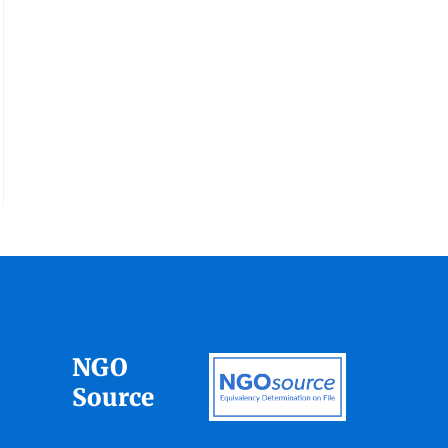
NGO
Source