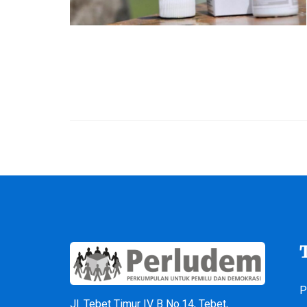
P
Jl. Tebet Timur IV B No.14, Tebet,