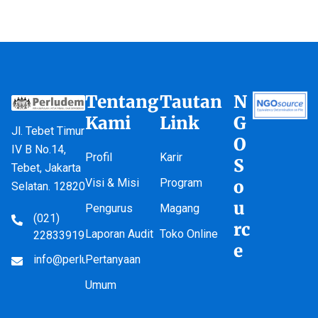
Tentang
Tautan
N
Kami
Link
G
Jl. Tebet Timur
O
IV B No.14,
Profil
Karir
S
Tebet, Jakarta
Visi & Misi
Program
o
Selatan. 12820
u
Pengurus
Magang
(021)
rc
Laporan Audit
Toko Online
22833919
e
info@perludem.or.id
Pertanyaan
Umum