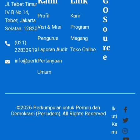
Kami
Link
G
Jl. Tebet Timur
O
IV B No.14,
Profil
Karir
S
Tebet, Jakarta
Visi & Misi
Program
o
Selatan. 12820
u
Pengurus
Magang
(021)
rc
Laporan Audit
Toko Online
22833919
e
info@perludem.or.id
Pertanyaan
Umum
©2026 Perkumpulan untuk Pemilu dan
Ik
Demokrasi (Perludem). All Rights Reserved
uti
Ka
mi