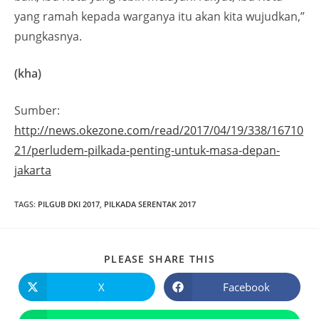
yang ramah kepada warganya itu akan kita wujudkan,”
pungkasnya.
(kha)
Sumber:
http://news.okezone.com/read/2017/04/19/338/16710
21/perludem-pilkada-penting-untuk-masa-depan-
jakarta
TAGS
:
PILGUB DKI 2017
,
PILKADA SERENTAK 2017
PLEASE SHARE THIS
X
Facebook