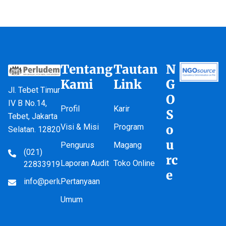
Tentang
Tautan
N
Kami
Link
G
Jl. Tebet Timur
O
IV B No.14,
Profil
Karir
S
Tebet, Jakarta
Visi & Misi
Program
o
Selatan. 12820
u
Pengurus
Magang
(021)
rc
Laporan Audit
Toko Online
22833919
e
info@perludem.or.id
Pertanyaan
Umum