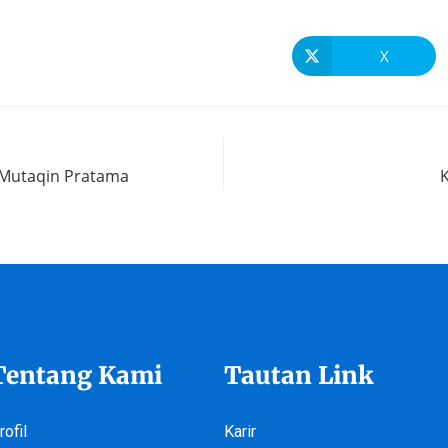
X
 Mutaqin Pratama
Tentang Kami
Tautan Link
rofil
Karir