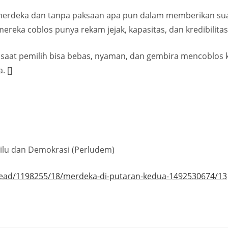
merdeka dan tanpa paksaan apa pun dalam memberikan suara
ereka coblos punya rekam jejak, kapasitas, dan kredibilita
saat pemilih bisa bebas, nyaman, dan gembira mencoblos k
. []
ilu dan Demokrasi (Perludem)
read/1198255/18/merdeka-di-putaran-kedua-1492530674/13