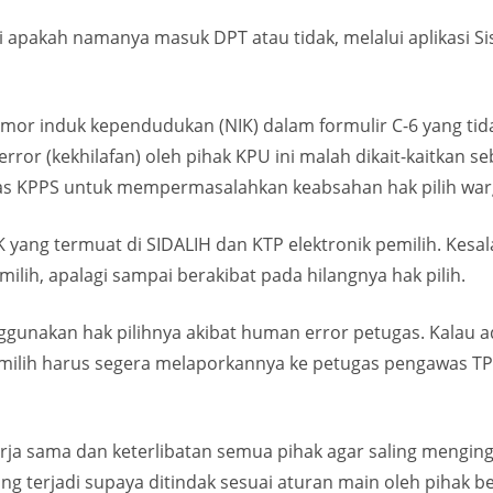
li apakah namanya masuk DPT atau tidak, melalui aplikasi S
nomor induk kependudukan (NIK) dalam formulir C-6 yang ti
rror (kekhilafan) oleh pihak KPU ini malah dikait-kaitkan 
ugas KPPS untuk mempermasalahkan keabsahan hak pilih war
 yang termuat di SIDALIH dan KTP elektronik pemilih. Kesal
ih, apalagi sampai berakibat pada hilangnya hak pilih.
nggunakan hak pilihnya akibat human error petugas. Kalau
 pemilih harus segera melaporkannya ke petugas pengawas T
kerja sama dan keterlibatan semua pihak agar saling mengi
 terjadi supaya ditindak sesuai aturan main oleh pihak b