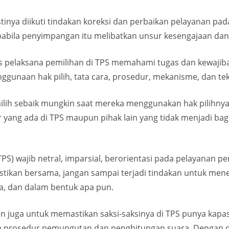
inya diikuti tindakan koreksi dan perbaikan pelayanan pa
pabila penyimpangan itu melibatkan unsur kesengajaan dan 
as pelaksana pemilihan di TPS memahami tugas dan kewaji
gunaan hak pilih, tata cara, prosedur, mekanisme, dan tekn
ilih sebaik mungkin saat mereka menggunakan hak pilihnya
or yang ada di TPS maupun pihak lain yang tidak menjadi b
S) wajib netral, imparsial, berorientasi pada pelayanan p
stikan bersama, jangan sampai terjadi tindakan untuk men
a, dan dalam bentuk apa pun.
lon juga untuk memastikan saksi-saksinya di TPS punya kap
un prosedur pemungutan dan penghitungan suara. Dengan d