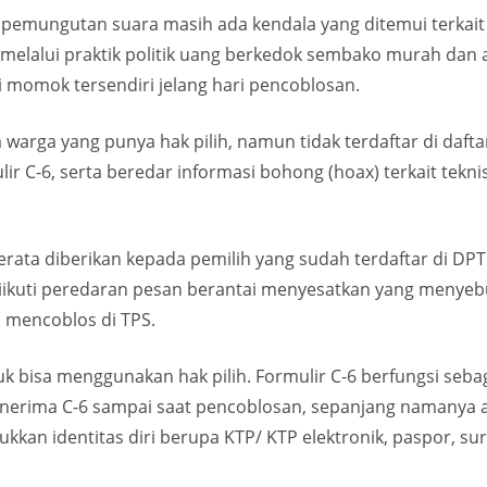
 pemungutan suara masih ada kendala yang ditemui terkait
 melalui praktik politik uang berkedok sembako murah dan 
 momok tersendiri jelang hari pencoblosan.
ga yang pu­nya hak pilih, namun tidak terdaftar di daftar
r C-6, serta beredar informasi bohong (hoax) terkait tekni
rata diberikan kepada pemilih yang sudah terdaftar di DPT
ikuti per­edaran pesan berantai menyesatkan yang menyebu
a mencoblos di TPS.
tuk bisa menggunakan hak pilih. Formulir C-6 berfungsi seb
nerima C-6 sampai saat pencoblosan, sepanjang namanya a
an identitas diri berupa KTP/ KTP elektronik, paspor, sura