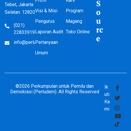
Profil
Karir
S
Tebet, Jakarta
Visi & Misi
Program
o
Selatan. 12820
u
Pengurus
Magang
(021)
rc
Laporan Audit
Toko Online
22833919
e
info@perludem.or.id
Pertanyaan
Umum
©2026 Perkumpulan untuk Pemilu dan
Ik
Demokrasi (Perludem). All Rights Reserved
uti
Ka
mi