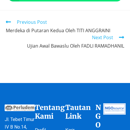
Previous Post
Merdeka di Putaran Kedua Oleh TITI ANGGRAINI
Next Post
Ujian Awal Bawaslu Oleh FADLI RAMADHANIL
Tentang
Tautan
N
Kami
Link
G
Jl. Tebet Timur
O
IV B No.14,