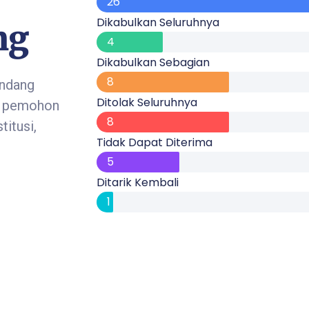
26
Dikabulkan Seluruhnya
ng
4
Dikabulkan Sebagian
8
Undang
Ditolak Seluruhnya
i pemohon
8
itusi,
Tidak Dapat Diterima
5
Ditarik Kembali
1