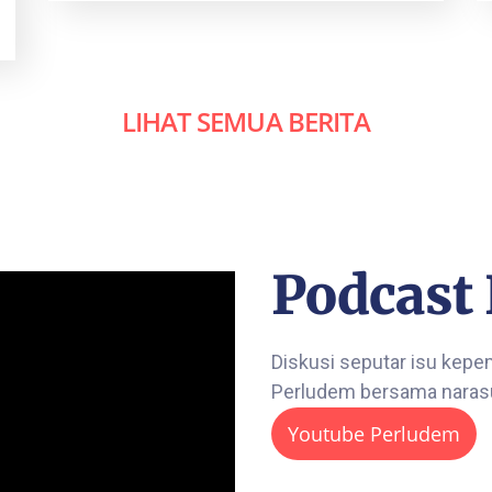
LIHAT SEMUA BERITA
Podcast
Diskusi seputar isu kepe
Perludem bersama naras
Youtube Perludem