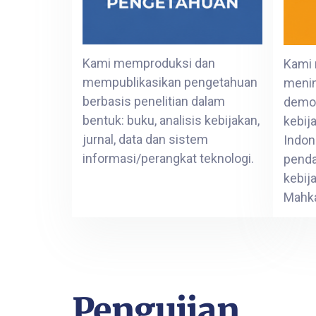
Kami memproduksi dan
Kami 
mempublikasikan pengetahuan
menin
berbasis penelitian dalam
demok
bentuk: buku, analisis kebijakan,
kebij
jurnal, data dan sistem
Indon
informasi/perangkat teknologi.
pend
kebij
Mahka
Pengujian