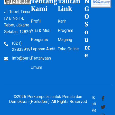
Tentang
Tautan
N
Kami
Link
G
Jl. Tebet Timur
O
IV B No.14,
Profil
Karir
S
Tebet, Jakarta
Visi & Misi
Program
o
Selatan. 12820
u
Pengurus
Magang
(021)
rc
Laporan Audit
Toko Online
22833919
e
info@perludem.or.id
Pertanyaan
Umum
©2026 Perkumpulan untuk Pemilu dan
Ik
Demokrasi (Perludem). All Rights Reserved
uti
Ka