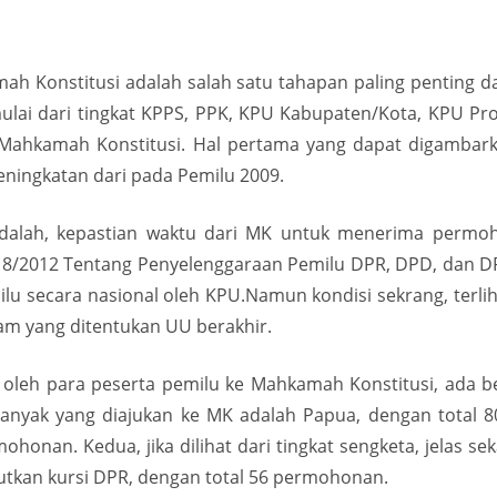
amah Konstitusi adalah salah satu tahapan paling penting 
mulai dari tingkat KPPS, PPK, KPU Kabupaten/Kota, KPU Pro
i Mahkamah Konstitusi. Hal pertama yang dapat digambark
eningkatan dari pada Pemilu 2009.
 adalah, kepastian waktu dari MK untuk menerima permoh
. 8/2012 Tentang Penyelenggaraan Pemilu DPR, DPD, dan 
emilu secara nasional oleh KPU.Namun kondisi sekrang, t
jam yang ditentukan UU berakhir.
oleh para peserta pemilu ke Mahkamah Konstitusi, ada be
banyak yang diajukan ke MK adalah Papua, dengan total 
nan. Kedua, jika dilihat dari tingkat sengketa, jelas se
tkan kursi DPR, dengan total 56 permohonan.