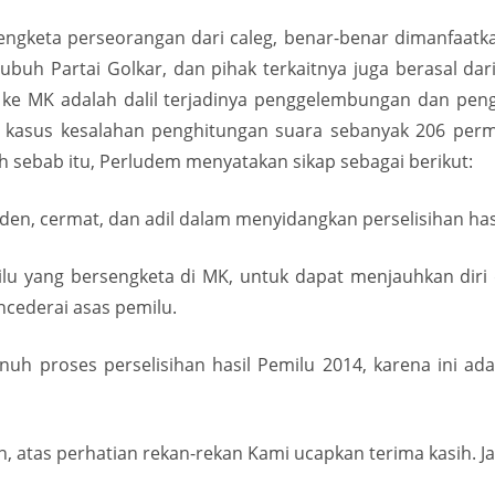
engketa perseorangan dari caleg, benar-benar dimanfaatkan
h Partai Golkar, dan pihak terkaitnya juga berasal dari 
 ke MK adalah dalil terjadinya penggelembungan dan p
leh kasus kesalahan penghitungan suara sebanyak 206 pe
h sebab itu, Perludem menyatakan sikap sebagai berikut:
en, cermat, dan adil dalam menyidangkan perselisihan hasi
u yang bersengketa di MK, untuk dapat menjauhkan diri d
cederai asas pemilu.
 proses perselisihan hasil Pemilu 2014, karena ini ada
, atas perhatian rekan-rekan Kami ucapkan terima kasih. Ja