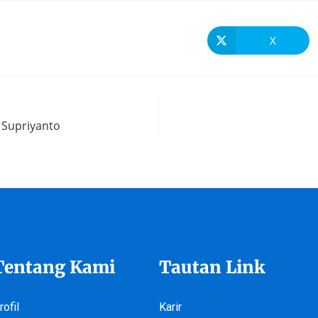
X
 Supriyanto
Tentang Kami
Tautan Link
rofil
Karir