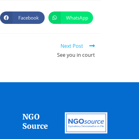
Facebook
WhatsApp
Next Post
See you in court
NGO
Source