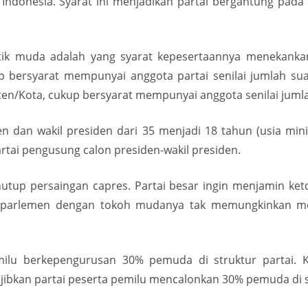
Indonesia. Syarat ini menjadikan partai bergantung pada i
ik muda adalah yang syarat kepesertaannya menekankan 
up bersyarat mempunyai anggota partai senilai jumlah su
n/Kota, cukup bersyarat mempunyai anggota senilai jumlah
en dan wakil presiden dari 35 menjadi 18 tahun (usia mini
partai pengusung calon presiden-wakil presiden.
tup persaingan capres. Partai besar ingin menjamin ket
 di parlemen dengan tokoh mudanya tak memungkinkan men
ilu berkepengurusan 30% pemuda di struktur partai. K
kan partai peserta pemilu mencalonkan 30% pemuda di se