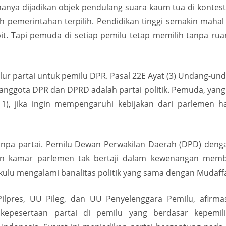
ya dijadikan objek pendulang suara kaum tua di kontesta
pemerintahan terpilih. Pendidikan tinggi semakin mahal t
. Tapi pemuda di setiap pemilu tetap memilih tanpa ruan
alur partai untuk pemilu DPR. Pasal 22E Ayat (3) Undang-
 anggota DPR dan DPRD adalah partai politik. Pemuda, yang
1), jika ingin mempengaruhi kebijakan dari parlemen h
 partai. Pemilu Dewan Perwakilan Daerah (DPD) dengan 
an kamar parlemen tak bertaji dalam kewenangan memb
kulu mengalami banalitas politik yang sama dengan Mudaffa
pres, UU Pileg, dan UU Penyelenggara Pemilu, afirm
kepesertaan partai di pemilu yang berdasar kepemili