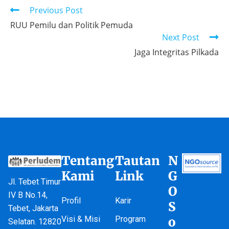
Previous Post
RUU Pemilu dan Politik Pemuda
Next Post
Jaga Integritas Pilkada
Tentang
Tautan
N
Kami
Link
G
Jl. Tebet Timur
O
IV B No.14,
Profil
Karir
S
Tebet, Jakarta
Visi & Misi
Program
o
Selatan. 12820