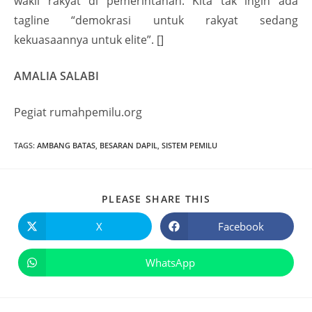
wakil rakyat di pemerintahan. Kita tak ingin ada
tagline “demokrasi untuk rakyat sedang
kekuasaannya untuk elite”. []
AMALIA SALABI
Pegiat rumahpemilu.org
TAGS
:
AMBANG BATAS
,
BESARAN DAPIL
,
SISTEM PEMILU
PLEASE SHARE THIS
X
Facebook
WhatsApp