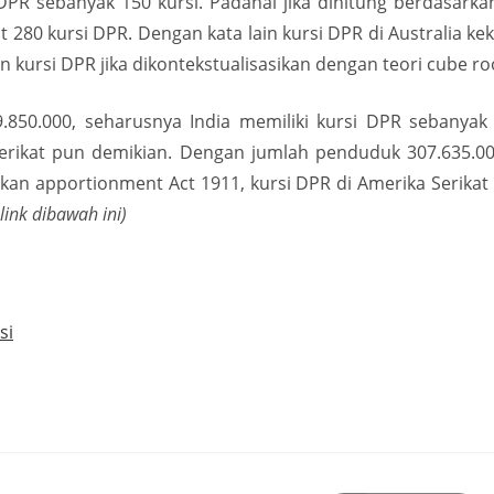
 DPR sebanyak 150 kursi. Padahal jika dihitung berdasarka
t 280 kursi DPR. Dengan kata lain kursi DPR di Australia k
 kursi DPR jika dikontekstualisasikan dengan teori cube ro
50.000, seharusnya India memiliki kursi DPR sebanyak 1
erikat pun demikian. Dengan jumlah penduduk 307.635.00
rkan apportionment Act 1911, kursi DPR di Amerika Serikat
link dibawah ini)
si