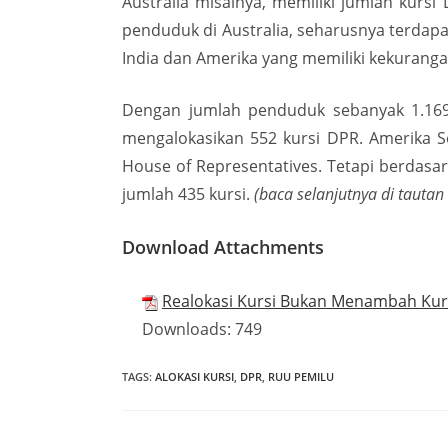
Australia misalnya, memiliki jumlah kursi
penduduk di Australia, seharusnya terdapa
India dan Amerika yang memiliki kekurangan
Dengan jumlah penduduk sebanyak 1.169.8
mengalokasikan 552 kursi DPR. Amerika S
House of Representatives. Tetapi berdasa
jumlah 435 kursi.
(baca selanjutnya di tautan 
Download Attachments
Realokasi Kursi Bukan Menambah Kur
Downloads:
749
TAGS
:
ALOKASI KURSI
,
DPR
,
RUU PEMILU