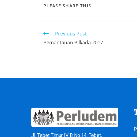
PLEASE SHARE THIS
Previous Post
Pemantauan Pilkada 2017
P
Jl. Tebet Timur IV B No.14, Tebet,