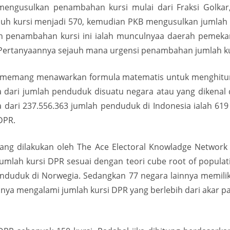
 mengusulkan penambahan kursi mulai dari Fraksi Golkar
 kursi menjadi 570, kemudian PKB mengusulkan jumlah ku
n penambahan kursi ini ialah munculnyaa daerah pemeka
 Pertanyaannya sejauh mana urgensi penambahan jumlah ku
ra memang menawarkan formula matematis untuk menghitun
dari jumlah penduduk disuatu negara atau yang dikenal de
 dari 237.556.363 jumlah penduduk di Indonesia ialah 619
DPR.
yang dilakukan oleh The Ace Electoral Knowladge Network
mlah kursi DPR sesuai dengan teori cube root of populat
penduduk di Norwegia. Sedangkan 77 negara lainnya memilik
anya mengalami jumlah kursi DPR yang berlebih dari akar pan