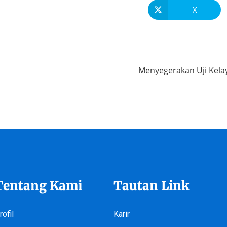
X
Menyegerakan Uji Kela
Tentang Kami
Tautan Link
rofil
Karir