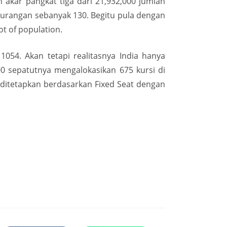
n akar pangkat tiga dari 21,932,000 jumlah
ekurangan sebanyak 130. Begitu pula dengan
ot of population.
054. Akan tetapi realitasnya India hanya
0 sepatutnya mengalokasikan 675 kursi di
 ditetapkan berdasarkan Fixed Seat dengan