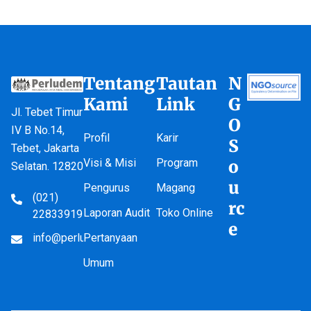
Tentang
Tautan
N
Kami
Link
G
Jl. Tebet Timur
O
IV B No.14,
Profil
Karir
S
Tebet, Jakarta
Visi & Misi
Program
o
Selatan. 12820
u
Pengurus
Magang
(021)
rc
Laporan Audit
Toko Online
22833919
e
info@perludem.or.id
Pertanyaan
Umum