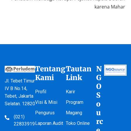
karena Mahar
Tentang
Tautan
N
Kami
Link
G
Jl. Tebet Timur
O
IV B No.14,
Profil
Karir
S
Tebet, Jakarta
Visi & Misi
Program
o
Selatan. 12820
u
Pengurus
Magang
(021)
rc
Laporan Audit
Toko Online
22833919
e