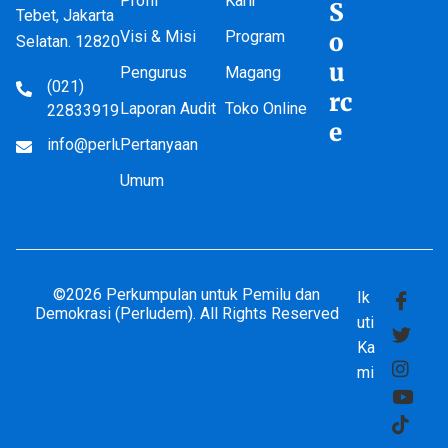
Profil
Karir
S
Tebet, Jakarta
Visi & Misi
Program
o
Selatan. 12820
u
Pengurus
Magang
(021)
rc
Laporan Audit
Toko Online
22833919
e
info@perludem.or.id
Pertanyaan
Umum
©2026 Perkumpulan untuk Pemilu dan
Ik
Demokrasi (Perludem). All Rights Reserved
uti
Ka
mi