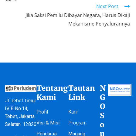
Next Post
Jika Saksi Pemilu Dibayar Negara, Harus Dikaji
Mekanisme Penyalurannya
Tentang
Tautan
N
Kami
Link
G
Jl. Tebet Timur
O
IV B No.14,
Profil
Karir
S
Tebet, Jakarta
Visi & Misi
Program
o
Selatan. 12820
u
Pengurus
Magang