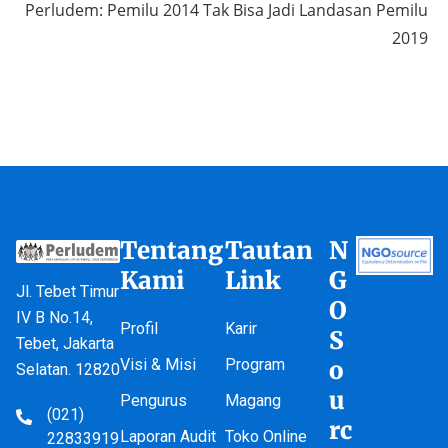
Perludem: Pemilu 2014 Tak Bisa Jadi Landasan Pemilu
2019
Tentang
Tautan
N
Kami
Link
G
Jl. Tebet Timur
O
IV B No.14,
Profil
Karir
S
Tebet, Jakarta
Visi & Misi
Program
o
Selatan. 12820
u
Pengurus
Magang
(021)
rc
Laporan Audit
Toko Online
22833919