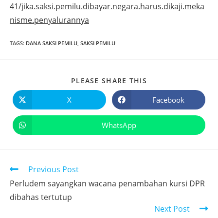
41/jika.saksi.pemilu.dibayar.negara.harus.dikaji.meka
nisme.penyalurannya
TAGS
:
DANA SAKSI PEMILU
,
SAKSI PEMILU
PLEASE SHARE THIS
X
Facebook
WhatsApp
Previous Post
Perludem sayangkan wacana penambahan kursi DPR
dibahas tertutup
Next Post