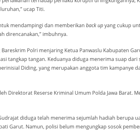
erlawanan terhadap perilaku koruptif di lingkungannya, K
uruhan,” ucap Titi.
I untuk mendampingi dan memberikan
back up
yang cukup unt
lah direncanakan,” imbuhnya.
g Bareskrim Polri menjaring Ketua Panwaslu Kabupaten Gar
asi tangkap tangan. Keduanya diduga menerima suap dari s
erinisial Diding, yang merupakan anggota tim kampanye da
eh Direktorat Reserse Kriminal Umum Polda Jawa Barat. Mere
 Sudrajat diduga telah menerima sejumlah hadiah berupa u
upati Garut. Namun, polisi belum mengungkap sosok pemberi