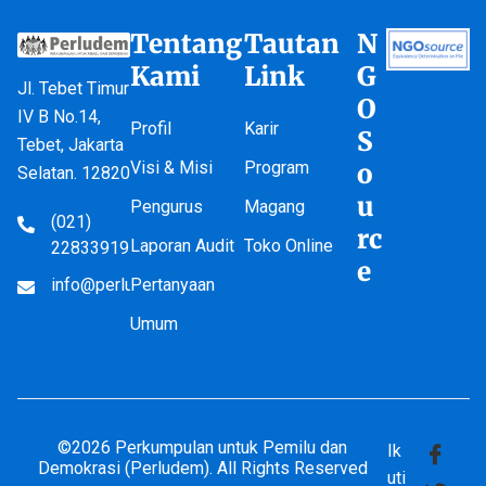
Tentang
Tautan
N
Kami
Link
G
Jl. Tebet Timur
O
IV B No.14,
Profil
Karir
S
Tebet, Jakarta
Visi & Misi
Program
o
Selatan. 12820
u
Pengurus
Magang
(021)
rc
Laporan Audit
Toko Online
22833919
e
info@perludem.or.id
Pertanyaan
Umum
©2026 Perkumpulan untuk Pemilu dan
Ik
Demokrasi (Perludem). All Rights Reserved
uti