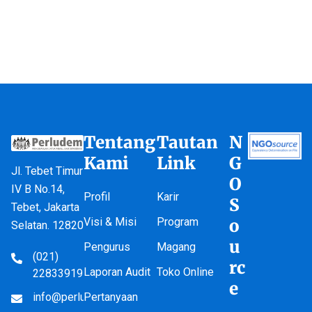
Tentang
Tautan
N
Kami
Link
G
Jl. Tebet Timur
O
IV B No.14,
Profil
Karir
S
Tebet, Jakarta
Visi & Misi
Program
o
Selatan. 12820
u
Pengurus
Magang
(021)
rc
Laporan Audit
Toko Online
22833919
e
info@perludem.or.id
Pertanyaan