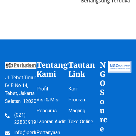
Berlangsung Terbuka
Tentang
Tautan
N
Kami
Link
G
Jl. Tebet Timur
O
IV B No.14,
Profil
Karir
S
Tebet, Jakarta
Visi & Misi
Program
o
Selatan. 12820
u
Pengurus
Magang
(021)
rc
Laporan Audit
Toko Online
22833919
e
info@perludem.or.id
Pertanyaan