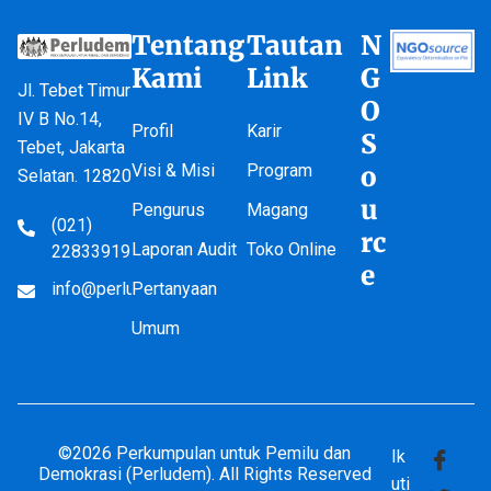
Tentang
Tautan
N
Kami
Link
G
Jl. Tebet Timur
O
IV B No.14,
Profil
Karir
S
Tebet, Jakarta
Visi & Misi
Program
o
Selatan. 12820
u
Pengurus
Magang
(021)
rc
Laporan Audit
Toko Online
22833919
e
info@perludem.or.id
Pertanyaan
Umum
©2026 Perkumpulan untuk Pemilu dan
Ik
Demokrasi (Perludem). All Rights Reserved
uti