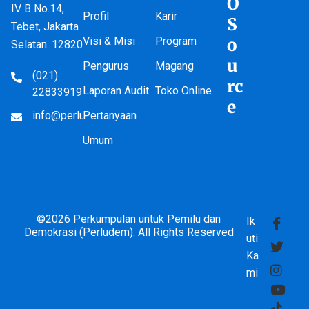
O
IV B No.14,
Profil
Karir
S
Tebet, Jakarta
Visi & Misi
Program
o
Selatan. 12820
u
Pengurus
Magang
(021)
rc
Laporan Audit
Toko Online
22833919
e
info@perludem.or.id
Pertanyaan
Umum
©2026 Perkumpulan untuk Pemilu dan
Ik
Demokrasi (Perludem). All Rights Reserved
uti
Ka
mi