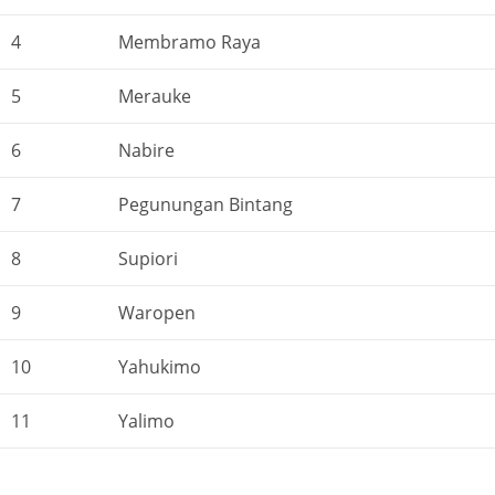
4
Membramo Raya
5
Merauke
6
Nabire
7
Pegunungan Bintang
8
Supiori
9
Waropen
10
Yahukimo
11
Yalimo