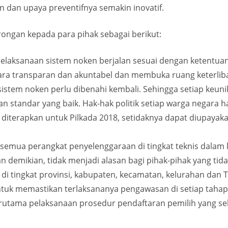
 dan upaya preventifnya semakin inovatif.
ongan kepada para pihak sebagai berikut:
elaksanaan sistem noken berjalan sesuai dengan ketentuan
ra transparan dan akuntabel dan membuka ruang keterlibat
sistem noken perlu dibenahi kembali. Sehingga setiap keu
n standar yang baik. Hak-hak politik setiap warga negara h
 diterapkan untuk Pilkada 2018, setidaknya dapat diupayak
semua perangkat penyelenggaraan di tingkat teknis dalam k
n demikian, tidak menjadi alasan bagi pihak-pihak yang ti
 di tingkat provinsi, kabupaten, kecamatan, kelurahan dan 
untuk memastikan terlaksananya pengawasan di setiap tahap
erutama pelaksanaan prosedur pendaftaran pemilih yang sel