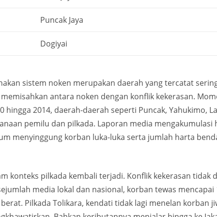
Puncak Jaya
Dogiyai
kan sistem noken merupakan daerah yang tercatat sering 
ulit memisahkan antara noken dengan konflik kekerasan. M
 hingga 2014, daerah-daerah seperti Puncak, Yahukimo, Lann
sanaan pemilu dan pilkada. Laporan media mengakumulasi 
um menyinggung korban luka-luka serta jumlah harta bend
 konteks pilkada kembali terjadi. Konflik kekerasan tidak d
 sejumlah media lokal dan nasional, korban tewas mencapai
 berat. Pilkada Tolikara, kendati tidak lagi menelan korban 
awatirkan. Bahkan keributannya menjalar hingga ke Jakar