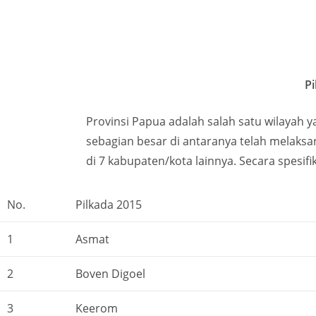
P
Provinsi Papua adalah salah satu wilayah ya
sebagian besar di antaranya telah melaksan
di 7 kabupaten/kota lainnya. Secara spesifi
No.
Pilkada 2015
1
Asmat
2
Boven Digoel
3
Keerom