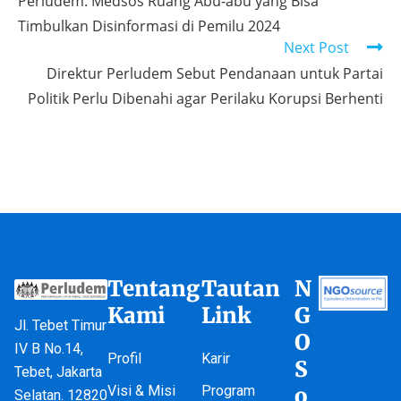
Perludem: Medsos Ruang Abu-abu yang Bisa
Timbulkan Disinformasi di Pemilu 2024
Next Post
Direktur Perludem Sebut Pendanaan untuk Partai
Politik Perlu Dibenahi agar Perilaku Korupsi Berhenti
Tentang
Tautan
N
Kami
Link
G
Jl. Tebet Timur
O
IV B No.14,
Profil
Karir
S
Tebet, Jakarta
Visi & Misi
Program
o
Selatan. 12820