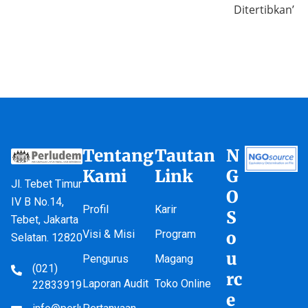
Ditertibkan’
Tentang
Tautan
N
Kami
Link
G
Jl. Tebet Timur
O
IV B No.14,
Profil
Karir
S
Tebet, Jakarta
Visi & Misi
Program
o
Selatan. 12820
u
Pengurus
Magang
(021)
rc
Laporan Audit
Toko Online
22833919
e