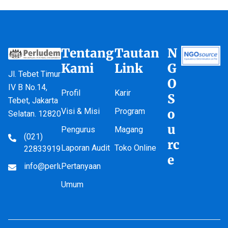
Tentang
Tautan
N
Kami
Link
G
Jl. Tebet Timur
O
IV B No.14,
Profil
Karir
S
Tebet, Jakarta
Visi & Misi
Program
o
Selatan. 12820
u
Pengurus
Magang
(021)
rc
Laporan Audit
Toko Online
22833919
e
info@perludem.or.id
Pertanyaan
Umum