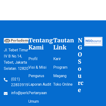
Tentang
Tautan
N
Kami
Link
G
Jl. Tebet Timur
O
IV B No.14,
Profil
Karir
S
Tebet, Jakarta
Visi & Misi
Program
o
Selatan. 12820
u
Pengurus
Magang
(021)
rc
Laporan Audit
Toko Online
22833919
e
info@perludem.or.id
Pertanyaan
Umum