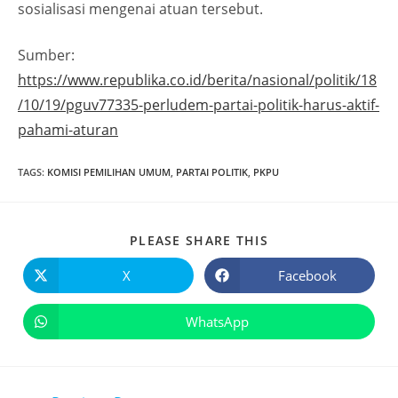
sosialisasi mengenai atuan tersebut.
Sumber:
https://www.republika.co.id/berita/nasional/politik/18
/10/19/pguv77335-perludem-partai-politik-harus-aktif-
pahami-aturan
TAGS
:
KOMISI PEMILIHAN UMUM
,
PARTAI POLITIK
,
PKPU
PLEASE SHARE THIS
X
Facebook
WhatsApp