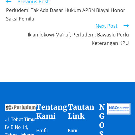
Previous Post
Perludem: Tak Ada Dasar Hukum APBN Biayai Honor
Saksi Pemilu
Next Post
Iklan Jokowi-Ma’ruf, Perludem: Bawaslu Perlu
Keterangan KPU
Tentang
Tautan
N
Kami
Link
G
Jl. Tebet Timur
O
IV B No.14,
Profil
Karir
S