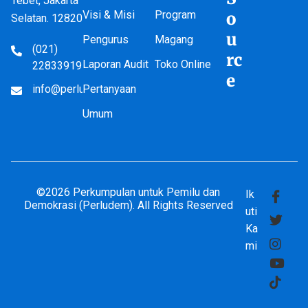
Tebet, Jakarta
Visi & Misi
Program
o
Selatan. 12820
u
Pengurus
Magang
(021)
rc
Laporan Audit
Toko Online
22833919
e
info@perludem.or.id
Pertanyaan
Umum
©2026 Perkumpulan untuk Pemilu dan
Ik
Demokrasi (Perludem). All Rights Reserved
uti
Ka
mi