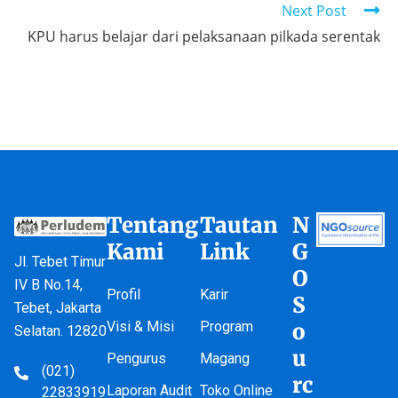
Next Post
KPU harus belajar dari pelaksanaan pilkada serentak
Tentang
Tautan
N
Kami
Link
G
Jl. Tebet Timur
O
IV B No.14,
Profil
Karir
S
Tebet, Jakarta
Visi & Misi
Program
o
Selatan. 12820
u
Pengurus
Magang
(021)
rc
Laporan Audit
Toko Online
22833919