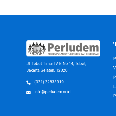
P
Jl. Tebet Timur IV B No.14, Tebet,
V
Jakarta Selatan. 12820
P
(021) 22833919
L
info@perludem.or.id
P