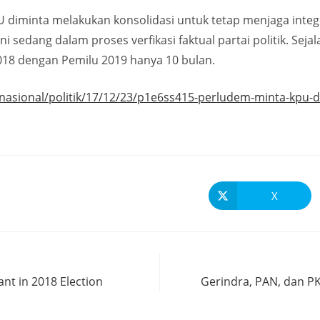
KPU diminta melakukan konsolidasi untuk tetap menjaga int
ni sedang dalam proses verfikasi faktual partai politik. Sej
2018 dengan Pemilu 2019 hanya 10 bulan.
a/nasional/politik/17/12/23/p1e6ss415-perludem-minta-kpu-d
X
nt in 2018 Election
Gerindra, PAN, dan P