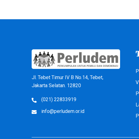
P
Jl. Tebet Timur IV B No.14, Tebet,
V
Jakarta Selatan. 12820
P
(021) 22833919
L
info@perludem.or.id
P