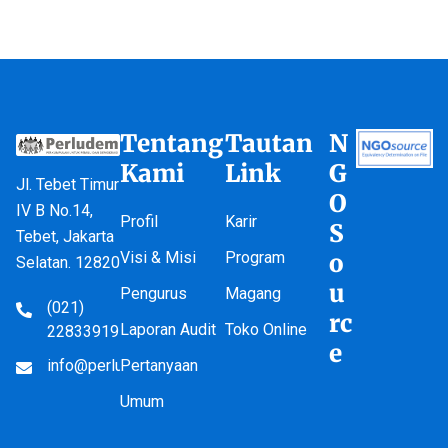
Tentang
Tautan
N
Kami
Link
G
Jl. Tebet Timur
O
IV B No.14,
Profil
Karir
S
Tebet, Jakarta
Visi & Misi
Program
o
Selatan. 12820
u
Pengurus
Magang
(021)
rc
Laporan Audit
Toko Online
22833919
e
info@perludem.or.id
Pertanyaan
Umum