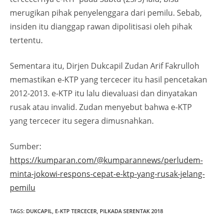
merugikan pihak penyelenggara dari pemilu. Sebab,
insiden itu dianggap rawan dipolitisasi oleh pihak
tertentu.
Sementara itu, Dirjen Dukcapil Zudan Arif Fakrulloh
memastikan e-KTP yang tercecer itu hasil pencetakan
2012-2013. e-KTP itu lalu dievaluasi dan dinyatakan
rusak atau invalid. Zudan menyebut bahwa e-KTP
yang tercecer itu segera dimusnahkan.
Sumber:
https://kumparan.com/@kumparannews/perludem-
minta-jokowi-respons-cepat-e-ktp-yang-rusak-jelang-
pemilu
TAGS
:
DUKCAPIL
,
E-KTP TERCECER
,
PILKADA SERENTAK 2018