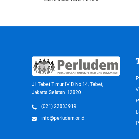
P
Jl. Tebet Timur IV B No.14, Tebet,
V
Jakarta Selatan. 12820
P
(021) 22833919
L
info@perludem.or.id
P