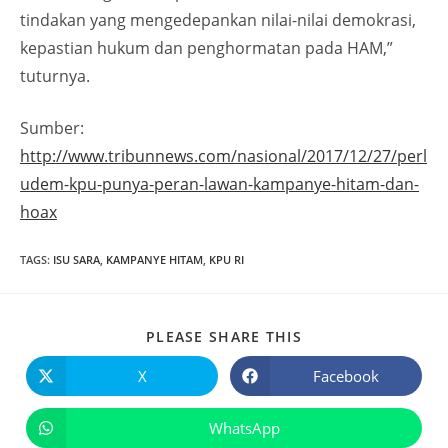
tindakan yang mengedepankan nilai-nilai demokrasi,
kepastian hukum dan penghormatan pada HAM,”
tuturnya.
Sumber:
http://www.tribunnews.com/nasional/2017/12/27/perl
udem-kpu-punya-peran-lawan-kampanye-hitam-dan-
hoax
TAGS
:
ISU SARA
,
KAMPANYE HITAM
,
KPU RI
PLEASE SHARE THIS
X
Facebook
WhatsApp