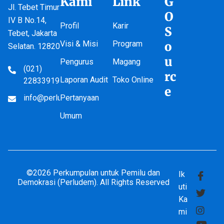
Kami
Link
G
Jl. Tebet Timur
O
IV B No.14,
Profil
Karir
S
Tebet, Jakarta
Visi & Misi
Program
o
Selatan. 12820
u
Pengurus
Magang
(021)
rc
Laporan Audit
Toko Online
22833919
e
info@perludem.or.id
Pertanyaan
Umum
©2026 Perkumpulan untuk Pemilu dan
Ik
Demokrasi (Perludem). All Rights Reserved
uti
Ka
mi