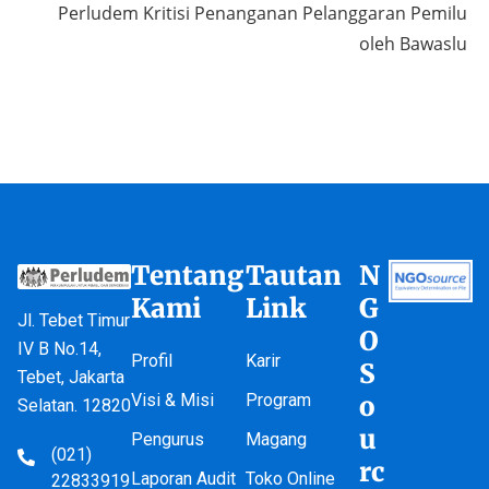
Perludem Kritisi Penanganan Pelanggaran Pemilu
oleh Bawaslu
Tentang
Tautan
N
Kami
Link
G
Jl. Tebet Timur
O
IV B No.14,
Profil
Karir
S
Tebet, Jakarta
Visi & Misi
Program
o
Selatan. 12820
u
Pengurus
Magang
(021)
rc
Laporan Audit
Toko Online
22833919