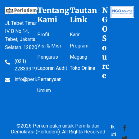
Tentang
Tautan
N
Kami
Link
G
Jl. Tebet Timur
O
IV B No.14,
Profil
Karir
S
Tebet, Jakarta
Visi & Misi
Program
o
Selatan. 12820
u
Pengurus
Magang
(021)
rc
Laporan Audit
Toko Online
22833919
e
info@perludem.or.id
Pertanyaan
Umum
©2026 Perkumpulan untuk Pemilu dan
Ik
Demokrasi (Perludem). All Rights Reserved
uti