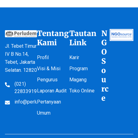
Tentang
Tautan
N
Kami
Link
G
Jl. Tebet Timur
O
IV B No.14,
Profil
Karir
S
Tebet, Jakarta
Visi & Misi
Program
o
Selatan. 12820
u
Pengurus
Magang
(021)
rc
Laporan Audit
Toko Online
22833919
e
info@perludem.or.id
Pertanyaan
Umum