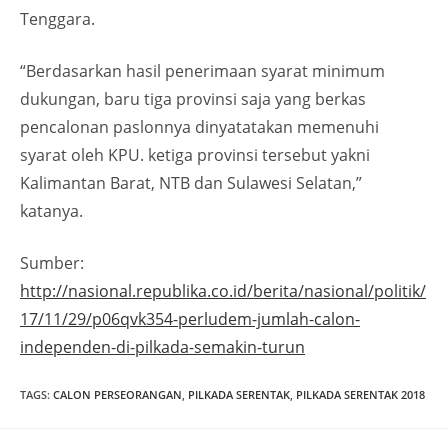
Tenggara.
“Berdasarkan hasil penerimaan syarat minimum
dukungan, baru tiga provinsi saja yang berkas
pencalonan paslonnya dinyatatakan memenuhi
syarat oleh KPU. ketiga provinsi tersebut yakni
Kalimantan Barat, NTB dan Sulawesi Selatan,”
katanya.
Sumber:
http://nasional.republika.co.id/berita/nasional/politik/
17/11/29/p06qvk354-perludem-jumlah-calon-
independen-di-pilkada-semakin-turun
TAGS
:
CALON PERSEORANGAN
,
PILKADA SERENTAK
,
PILKADA SERENTAK 2018