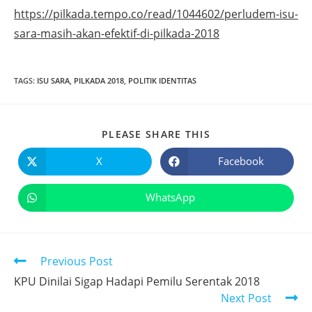
https://pilkada.tempo.co/read/1044602/perludem-isu-
sara-masih-akan-efektif-di-pilkada-2018
TAGS
:
ISU SARA
,
PILKADA 2018
,
POLITIK IDENTITAS
PLEASE SHARE THIS
X
Facebook
WhatsApp
Previous Post
KPU Dinilai Sigap Hadapi Pemilu Serentak 2018
Next Post