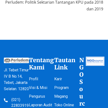
Perludem: Politik Sektarian Tantangan KPU pada 2018
dan 2019
Tentang
Tautan
N
Kami
Link
G
Jl. Tebet Timur
O
IV B No.14,
Profil
Karir
S
Tebet, Jakarta
Visi & Misi
Program
o
Selatan. 12820
u
Pengurus
Magang
(021)
rc
Laporan Audit
Toko Online
22833919