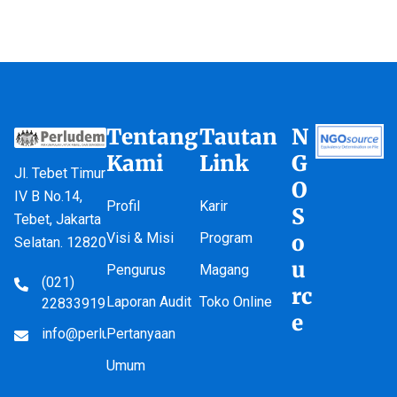
Tentang
Tautan
N
Kami
Link
G
Jl. Tebet Timur
O
IV B No.14,
Profil
Karir
S
Tebet, Jakarta
Visi & Misi
Program
o
Selatan. 12820
u
Pengurus
Magang
(021)
rc
Laporan Audit
Toko Online
22833919
e
info@perludem.or.id
Pertanyaan
Umum