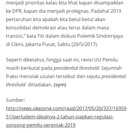
menjadi prioritas kalau kita lihat kapan disampaiklan
ke DPR, kapan dia menjadi prolegnas. Padahal 2019
pertaruhan kita apakah kita betul-betul akan
konsolidasi demokrasi atau terus dalam masa
transisi,” kata Titi dalam diskusi Polemik Sindotrijaya
di Cikini, Jakarta Pusat, Sabtu (20/5/2017).
Seperti diketahui, hingga saat ini, revisi UU Pemilu
masih berkutat pada
presidential threshold
. Sejumlah
fraksi menolak usulan tersebut dan sejutu
presidential
threshold
ditiadakan.
(sym)
Sumber:
http://news.okezone.com/read/2017/05/20/337/16959
51/perludem-idealnya-2-tahun-siapkan-regulasi-
sonsong-pemilu-serentak-2019