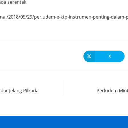
kada serentak.
nal/2018/05/29/perludem-e-ktp-instrumen-penting-dalam-
X
edar Jelang Pilkada
Perludem Mint