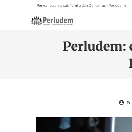
Perkumpulan untuk Pemilu dan Demokrasi (Perludem)
Perludem:
Pe