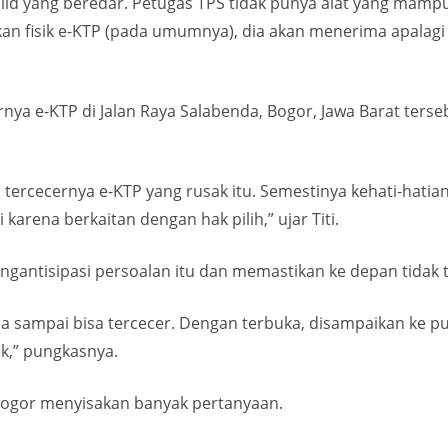
alid yang beredar. Petugas TPS tidak punya alat yang mampu
akan fisik e-KTP (pada umumnya), dia akan menerima apalagi
ernya e-KTP di Jalan Raya Salabenda, Bogor, Jawa Barat ter
tercecernya e-KTP yang rusak itu. Semestinya kehati-hatian 
 karena berkaitan dengan hak pilih,” ujar Titi.
antisipasi persoalan itu dan memastikan ke depan tidak te
a sampai bisa tercecer. Dengan terbuka, disampaikan ke pub
ak,” pungkasnya.
Bogor menyisakan banyak pertanyaan.