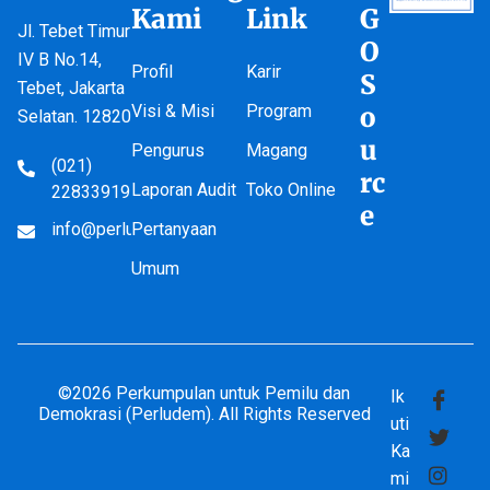
Kami
Link
G
Jl. Tebet Timur
O
IV B No.14,
Profil
Karir
S
Tebet, Jakarta
Visi & Misi
Program
o
Selatan. 12820
u
Pengurus
Magang
(021)
rc
Laporan Audit
Toko Online
22833919
e
info@perludem.or.id
Pertanyaan
Umum
©2026 Perkumpulan untuk Pemilu dan
Ik
Demokrasi (Perludem). All Rights Reserved
uti
Ka
mi