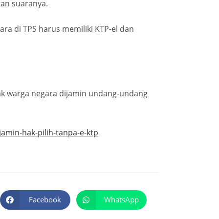
kan suaranya.
ra di TPS harus memiliki KTP-el dan
 hak warga negara dijamin undang-undang
amin-hak-pilih-tanpa-e-ktp
Facebook
WhatsApp