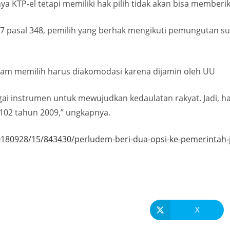
ya KTP-el tetapi memiliki hak pilih tidak akan bisa memberi
 pasal 348, pemilih yang berhak mengikuti pemungutan sua
lam memilih harus diakomodasi karena dijamin oleh UU
bagai instrumen untuk mewujudkan kedaulatan rakyat. Jadi,
02 tahun 2009,” ungkapnya.
0180928/15/843430/perludem-beri-dua-opsi-ke-pemerintah-j
X