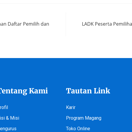
nan Daftar Pemilih dan
LADK Peserta Pemiliha
Tentang Kami
Tautan Link
rofil
Karir
isi & Misi
Program Magang
engurus
Toko Online