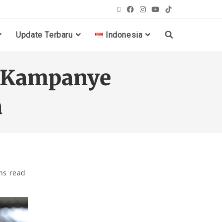
Update Terbaru
Indonesia
a Kampanye
a
ns read