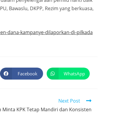
dalam penyelengaraan pemilu nanti baik
PU, Bawaslu, DKPP, Rezim yang berkuasa,
rsen-dana-kampanye-dilaporkan-di-pilkada
Facebook
WhatsApp
Next Post
m Minta KPK Tetap Mandiri dan Konsisten