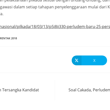
pelaksanaan pilkada sesuai dengan undang-undang, dan 
gawasi dalam setiap tahapan penyelenggaraan mulai dari K
a.
a/nasional/pilkada/18/03/13/p5i8ii330-perludem-baru-25-pe
ERENTAK 2018
X
n Tersangka Kandidat
Soal Cakada, Perlude