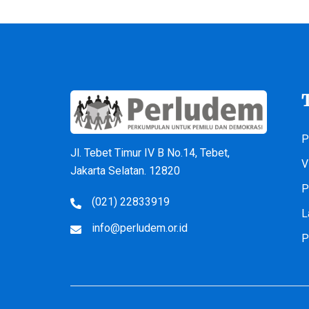
P
Jl. Tebet Timur IV B No.14, Tebet,
V
Jakarta Selatan. 12820
P
(021) 22833919
L
info@perludem.or.id
P