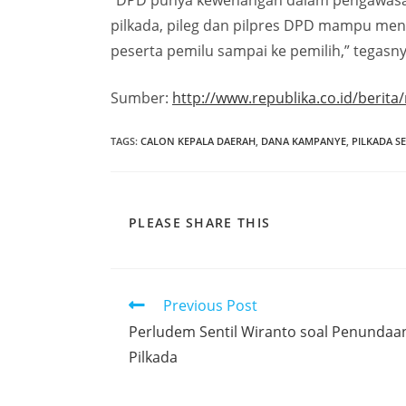
“DPD punya kewenangan dalam pengawasan 
pilkada, pileg dan pilpres DPD mampu men
peserta pemilu sampai ke pemilih,” tegasny
Sumber:
http://www.republika.co.id/berit
TAGS
:
CALON KEPALA DAERAH
,
DANA KAMPANYE
,
PILKADA S
PLEASE SHARE THIS
Previous Post
Perludem Sentil Wiranto soal Penundaa
Pilkada