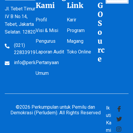
Kami
Link
G
Jl. Tebet Timur
O
IV B No.14,
Profil
Karir
S
Tebet, Jakarta
Visi & Misi
Program
o
Selatan. 12820
u
Pengurus
Magang
(021)
rc
Laporan Audit
Toko Online
22833919
e
info@perludem.or.id
Pertanyaan
Umum
©2026 Perkumpulan untuk Pemilu dan
Ik
Demokrasi (Perludem). All Rights Reserved
uti
Ka
mi