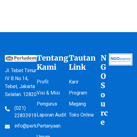
Tentang
Tautan
N
Kami
Link
G
Jl. Tebet Timur
O
IV B No.14,
Profil
Karir
S
Tebet, Jakarta
Visi & Misi
Program
o
Selatan. 12820
u
Pengurus
Magang
(021)
rc
Laporan Audit
Toko Online
22833919
e
info@perludem.or.id
Pertanyaan
Umum