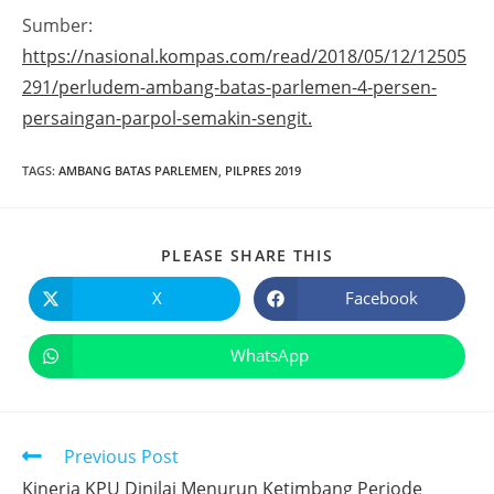
Sumber:
https://nasional.kompas.com/read/2018/05/12/12505
291/perludem-ambang-batas-parlemen-4-persen-
persaingan-parpol-semakin-sengit.
TAGS
:
AMBANG BATAS PARLEMEN
,
PILPRES 2019
PLEASE SHARE THIS
X
Facebook
WhatsApp
Previous Post
Kinerja KPU Dinilai Menurun Ketimbang Periode