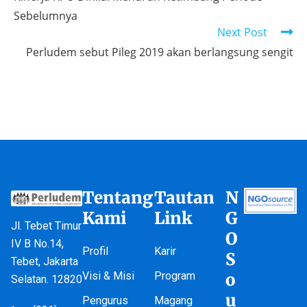
Sebelumnya
Next Post
Perludem sebut Pileg 2019 akan berlangsung sengit
Tentang
Tautan
N
Kami
Link
G
Jl. Tebet Timur
O
IV B No.14,
Profil
Karir
S
Tebet, Jakarta
Visi & Misi
Program
o
Selatan. 12820
u
Pengurus
Magang