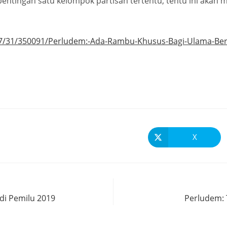
epentingan satu kelompok partisan tertentu, tentu ini akan 
/07/31/350091/Perludem:-Ada-Rambu-Khusus-Bagi-Ulama-Berp
X
 di Pemilu 2019
Perludem: 