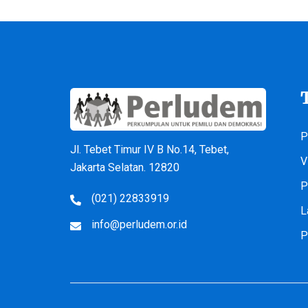
P
Jl. Tebet Timur IV B No.14, Tebet,
V
Jakarta Selatan. 12820
P
(021) 22833919
L
info@perludem.or.id
P