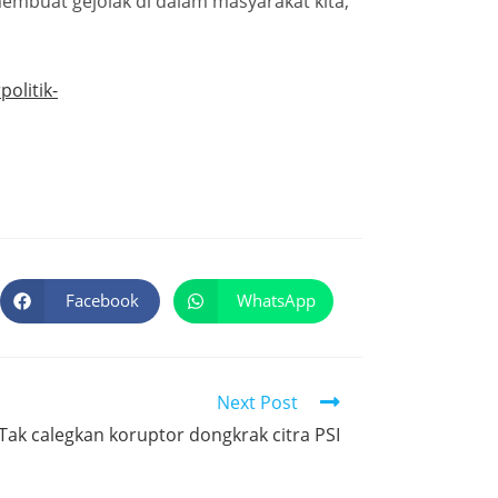
membuat gejolak di dalam masyarakat kita,”
olitik-
Facebook
WhatsApp
Next Post
Tak calegkan koruptor dongkrak citra PSI