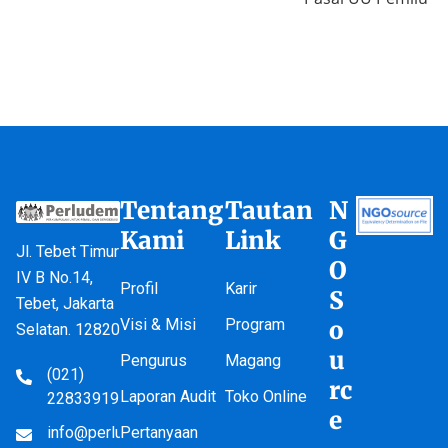
Tentang
Tautan
N
Kami
Link
G
Jl. Tebet Timur
O
IV B No.14,
Profil
Karir
S
Tebet, Jakarta
Visi & Misi
Program
o
Selatan. 12820
u
Pengurus
Magang
(021)
rc
Laporan Audit
Toko Online
22833919
e
info@perludem.or.id
Pertanyaan