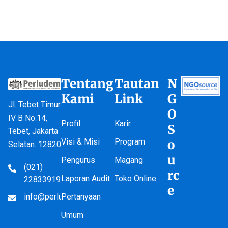
Tentang
Tautan
N
Kami
Link
G
Jl. Tebet Timur
O
IV B No.14,
Profil
Karir
S
Tebet, Jakarta
Visi & Misi
Program
o
Selatan. 12820
u
Pengurus
Magang
(021)
rc
Laporan Audit
Toko Online
22833919
e
info@perludem.or.id
Pertanyaan
Umum